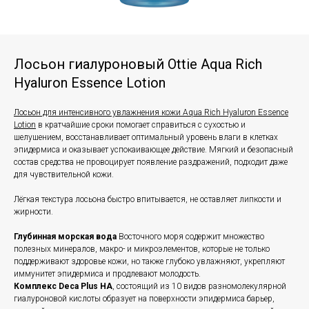
Лосьон гиалуроновый Ottie Aqua Rich
Hyaluron Essence Lotion
Лосьон для интенсивного увлажнения кожи Aqua Rich Hyaluron Essence
Lotion
в кратчайшие сроки помогает справиться с сухостью и
шелушением, восстанавливает оптимальный уровень влаги в клетках
эпидермиса и оказывает успокаивающее действие. Мягкий и безопасный
состав средства не провоцирует появление раздражений, подходит даже
для чувствительной кожи.
Лёгкая текстура лосьона быстро впитывается, не оставляет липкости и
жирности.
Глубинная морская вода
Восточного моря содержит множество
полезных минералов, макро- и микроэлементов, которые не только
поддерживают здоровье кожи, но также глубоко увлажняют, укрепляют
иммунитет эпидермиса и продлевают молодость.
Комплекс Deca Plus HA
, состоящий из 10 видов разномолекулярной
гиалуроновой кислоты образует на поверхности эпидермиса барьер,