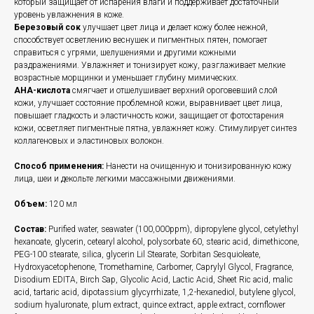
который защищает от испарения влаги и поддерживает достаточный
уровень увлажнения в коже.
Березовый сок
улучшает цвет лица и делает кожу более нежной,
способствует осветлению веснушек и пигментных пятен, помогает
справиться с угрями, шелушениями и другими кожными
раздражениями. Увлажняет и тонизирует кожу, разглаживает мелкие
возрастные морщинки и уменьшает глубину мимических.
AHA-кислота
смягчает и отшелушивает верхний ороговевший слой
кожи, улучшает состояние проблемной кожи, выравнивает цвет лица,
повышает гладкость и эластичность кожи, защищает от фотостарения
кожи, осветляет пигментные пятна, увлажняет кожу. Стимулирует синтез
коллагеновых и эластиновых волокон.
Способ применения:
Нанести на очищенную и тонизированную кожу
лица, шеи и декольте легкими массажными движениями.
Объем:
120 мл
Состав:
Purified water, seawater (100,000ppm), dipropylene glycol, cetylethyl
hexanoate, glycerin, cetearyl alcohol, polysorbate 60, stearic acid, dimethicone,
PEG-100 stearate, silica, glycerin Lil Stearate, Sorbitan Sesquioleate,
Hydroxyacetophenone, Tromethamine, Carbomer, Caprylyl Glycol, Fragrance,
Disodium EDITA, Birch Sap, Glycolic Acid, Lactic Acid, Sheet Ric acid, malic
acid, tartaric acid, dipotassium glycyrrhizate, 1,2-hexanediol, butylene glycol,
sodium hyaluronate, plum extract, quince extract, apple extract, cornflower