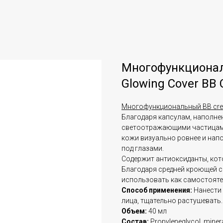
Многофункционал
Glowing Cover BB
Многофункциональный BB cream
Благодаря капсулам, наполн
светоотражающими частицами,
кожи визуально ровнее и нап
под глазами.
Содержит антиоксиданты, кот
Благодаря средней кроющей 
использовать как самостояте
Способ применения:
Нанести 
лица, тщательно растушевать.
Объем:
40 мл
Состав:
Propyleneglycol, mineral