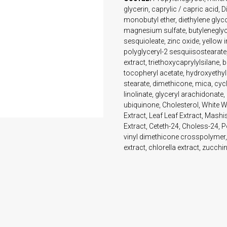
glycerin, caprylic / capric acid, 
monobutyl ether, diethylene glyco
magnesium sulfate, butyleneglyco
sesquioleate, zinc oxide, yellow 
polyglyceryl-2 sesquiisostearate, 
extract, triethoxycaprylylsilane, b
tocopheryl acetate, hydroxyethy
stearate, dimethicone, mica, cyc
linolinate, glyceryl arachidonate,
ubiquinone, Cholesterol, White W
Extract, Leaf Leaf Extract, Mashi
Extract, Ceteth-24, Choless-24, 
vinyl dimethicone crosspolymer, 
extract, chlorella extract, zucchi