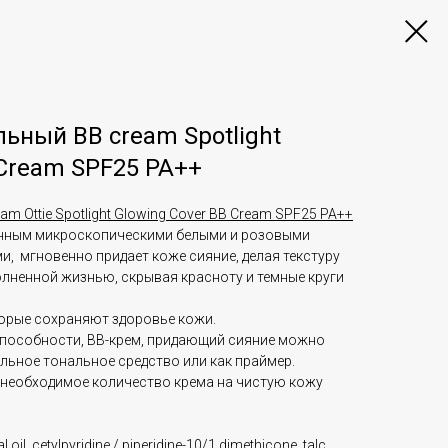
ьный BB cream Spotlight
 Cream SPF25 PA++
 Ottie Spotlight Glowing Cover BB Cream SPF25 PA++
енным микроскопическими белыми и розовыми
 мгновенно придает коже сияние, делая текстуру
олненной жизнью, скрывая красноту и темные круги
орые сохраняют здоровье кожи.
способности, BB-крем, придающий сияние можно
льное тональное средство или как праймер.
необходимое количество крема на чистую кожу
 oil, cetylpyridine / piperidine-10/1 dimethicone, talc,