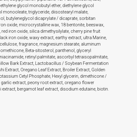
Diethylene glycol monobutyl ether, diethylene glycol
l monooleate, triglyceride, diisostearyl malate,
l, butyleneglycol dicaprylate / dicaprate, sorbitan
iron oxide, microcrystalline wax, 18 bentonite, beeswax,
red iron oxide, silica dimethysilylate, cherry pine fruit
lack iron oxide, waxy extract, earthy extract, ultra Marine,
lcellulose, fragrance, magnesium stearate, aluminum
lomethicone, Beta-sitosterol, panthenol, glyceryl
 niacinamide, retinyl palmitate, ascorbyl tetraisopalmitate,
illow Bark Extract, Lactobacillus / Soybean Fermentation
shi Extract, Oregano Leaf Extract, Broiler Extract, Golden
Potassium Cetyl Phosphate, Hexyl glycerin, dimethicone /
garlic extract, peony root extract, oregano flower
ni extract, bergamot leaf extract, disodium edutaine, biotin.