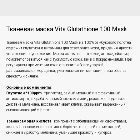
Тканевая маска Vita Glutathione 100 Mask
Тканевая маска Vita Glutathione 100 Mask из 100% бамбукового полотна
содержит глутатион и витамины для осветления кожи, придания яркости,
увлажнения и успокоения. Маска оказывает антиоксидантное действие,
помогает справиться как с тусклостью кожи, так и с покраснениями. При
регулярном применении кожа становится более упругой,
разглаживаются морщинки, уменьшается пигментация, лицо обретает
свежесть и сияние.
Основные компоненты
:
Глутатион *100ppm
- трипептид, самый мощный и эффективный
антиоксидант, вырабатываемый клетками или дрожжами, подавляет
действие меланина, восстанавливает клетки, оказывает выраженный
омолаживающий эффект.
Транексамовая кислота
- компонент с отбеливающими свойствами,
который позволяет эффективно бороться с лишней пигментацией,
снижает выработку меланина, уменьшает красноту и купероз.