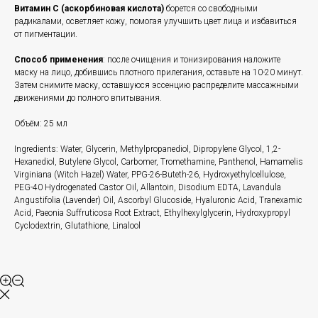
Витамин С (аскорбиновая кислота)
борется со свободными
радикалами, осветляет кожу, помогая улучшить цвет лица и избавиться
от пигментации.
Способ применения
: после очищения и тонизирования наложите
маску на лицо, добившись плотного прилегания, оставьте на 10-20 минут.
Затем снимите маску, оставшуюся эссенцию распределите массажными
движениями до полного впитывания.
Объём: 25 мл
Ingredients: Water, Glycerin, Methylpropanediol, Dipropylene Glycol, 1,2-
Hexanediol, Butylene Glycol, Carbomer, Tromethamine, Panthenol, Hamamelis
Virginiana (Witch Hazel) Water, PPG-26-Buteth-26, Hydroxyethylcellulose,
PEG-40 Hydrogenated Castor Oil, Allantoin, Disodium EDTA, Lavandula
Angustifolia (Lavender) Oil, Ascorbyl Glucoside, Hyaluronic Acid, Tranexamic
Acid, Paeonia Suffruticosa Root Extract, Ethylhexylglycerin, Hydroxypropyl
Cyclodextrin, Glutathione, Linalool